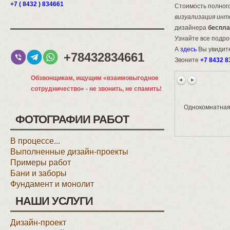
+7 ( 8432 ) 834661
Стоимость полного
визуализация инт
дизайнера
беспла
Узнайте все подр
А
здесь
Вы увидите
+78432834661
Звоните
+7 8432 8
Обзвонщикам, ищущим «взаимовыгодное
сотрудничество» - не звонить, не спамить!
Однокомнатная 
ФОТОГРАФИИ РАБОТ
В процессе...
Выполненные дизайн-проекты
Примеры работ
Бани и заборы
Фундамент и монолит
НАШИ УСЛУГИ
Дизайн-проект