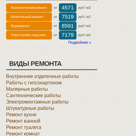
4571
Косметический ремонт
от
руб / м2
7519
Капитальный ремонт
от
руб / м2
8591
Евроремонт
от
руб / м2
7179
Новостройка под ключ
от
руб / м2
Подробнее »
ВИДЫ РЕМОНТА
Внутренние отделочные работы
Работы с гипсокартоном
Малярные работы
Сантехнические работы
Электромонтажные работы
Штукатурные работы
Ремонт кухни
Ремонт ванной
Ремонт туалета
Ремонт комнат