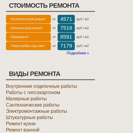
СТОИМОСТЬ РЕМОНТА
4571
Косметический ремонт
от
руб / м2
7519
Капитальный ремонт
от
руб / м2
8591
Евроремонт
от
руб / м2
7179
Новостройка под ключ
от
руб / м2
Подробнее »
ВИДЫ РЕМОНТА
Внутренние отделочные работы
Работы с гипсокартоном
Малярные работы
Сантехнические работы
Электромонтажные работы
Штукатурные работы
Ремонт кухни
Ремонт ванной