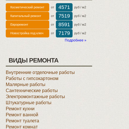
4571
Косметический ремонт
от
руб / м2
7519
Капитальный ремонт
от
руб / м2
8591
Евроремонт
от
руб / м2
7179
Новостройка под ключ
от
руб / м2
Подробнее »
ВИДЫ РЕМОНТА
Внутренние отделочные работы
Работы с гипсокартоном
Малярные работы
Сантехнические работы
Электромонтажные работы
Штукатурные работы
Ремонт кухни
Ремонт ванной
Ремонт туалета
Ремонт комнат